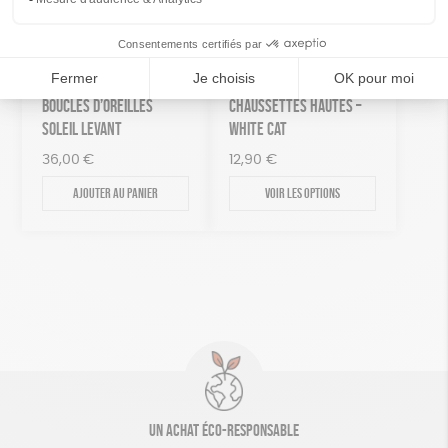
16,90
€
Le
Le
7,00
€
4,90
€
prix
prix
Indisponible
Ajouter au panier
initial
actuel
était :
est :
7,00€.
4,90€.
BOUCLES D’OREILLES
CHAUSSETTES HAUTES –
SOLEIL LEVANT
WHITE CAT
36,00
€
12,90
€
Ajouter au panier
Voir les options
Un achat éco-responsable