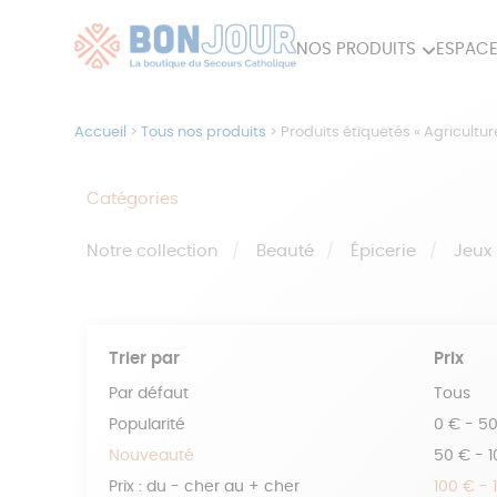
NOS PRODUITS
ESPACE
80ÈME
ACCES
Accueil
>
Tous nos produits
>
Produits étiquetés « Agricultur
MAISON
Catégories
Notre collection
Beauté
Épicerie
Jeux
Trier par
Prix
Par défaut
Tous
Popularité
0 € - 5
Nouveauté
50 € - 
Prix : du - cher au + cher
100 € - 