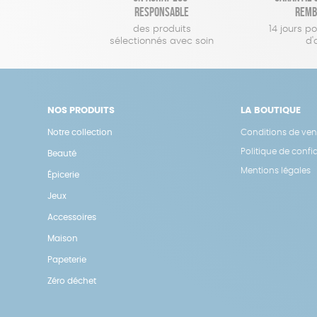
responsable
remb
des produits
14 jours p
sélectionnés avec soin
d'
NOS PRODUITS
LA BOUTIQUE
Notre collection
Conditions de ven
Politique de confid
Beauté
Mentions légales
Épicerie
Jeux
Accessoires
Maison
Papeterie
Zéro déchet