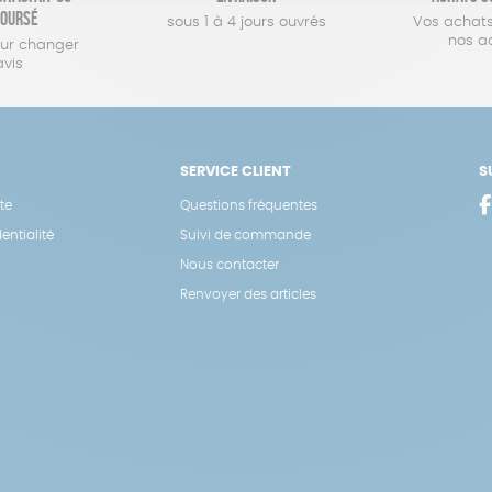
oursé
sous 1 à 4 jours ouvrés
Vos achats
nos a
our changer
avis
SERVICE CLIENT
S
te
Questions fréquentes
entialité
Suivi de commande
Nous contacter
Renvoyer des articles