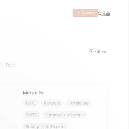
Rechercher
Mon
Je donne
compte
CERIE
JEUX
ZÉRO DÉCHET
Filtrer
Tout
Mots clés
PEFC
Recyclé
Textile Bio
GOTS
Fabriqué en Europe
Fabriqué en France