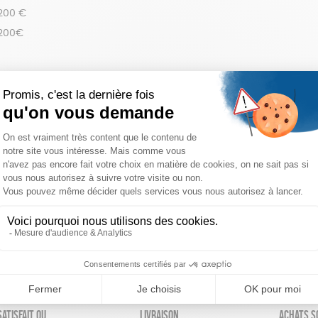
 200 €
 200€
réinitialiser les filtres
atisfait ou
Livraison
Achats s