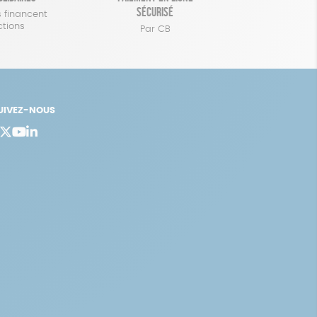
sécurisé
 financent
ctions
Par CB
UIVEZ-NOUS