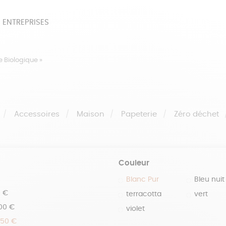
 ENTREPRISES
SOIRES
BEAUTÉ
ÉPI
e Biologique »
NOTRE COLLECTION
PAPETERIE
Accessoires
Maison
Papeterie
Zéro déchet
Couleur
Blanc Pur
Bleu nuit
0 €
terracotta
vert
100 €
violet
150 €