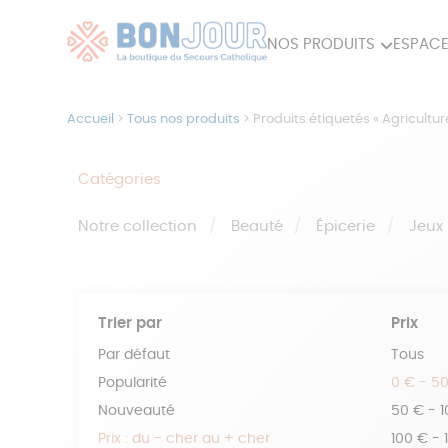
NOS PRODUITS
ESPACE
80ÈME
ACCES
Accueil
>
Tous nos produits
>
Produits étiquetés « Agricultur
MAISON
Catégories
Notre collection
Beauté
Épicerie
Jeux
Trier par
Prix
Par défaut
Tous
Popularité
0 € - 5
Nouveauté
50 € - 
Prix : du - cher au + cher
100 € - 