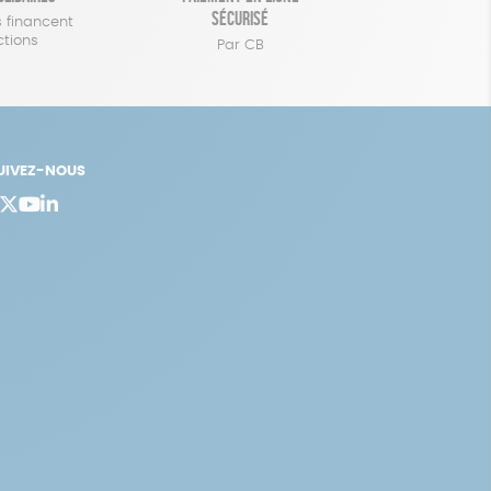
sécurisé
 financent
ctions
Par CB
UIVEZ-NOUS