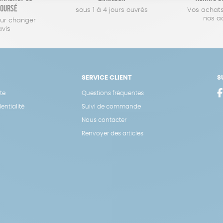
oursé
sous 1 à 4 jours ouvrés
Vos achats
nos a
our changer
avis
SERVICE CLIENT
S
te
Questions fréquentes
entialité
Suivi de commande
Nous contacter
Renvoyer des articles