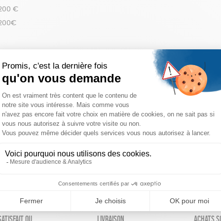
 200 €
 200€
réinitialiser les filtres
atisfait ou
Livraison
Achats s