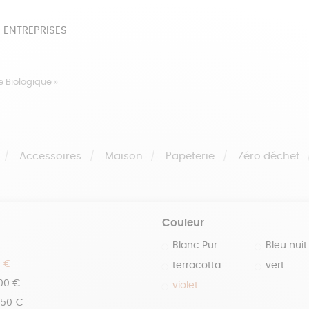
 ENTREPRISES
SOIRES
BEAUTÉ
ÉPI
e Biologique »
NOTRE COLLECTION
PAPETERIE
Accessoires
Maison
Papeterie
Zéro déchet
Couleur
Blanc Pur
Bleu nuit
0 €
terracotta
vert
100 €
violet
150 €