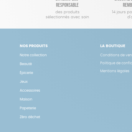
responsable
remb
des produits
14 jours p
sélectionnés avec soin
d'
NOS PRODUITS
LA BOUTIQUE
Notre collection
Conditions de ven
Politique de confid
Beauté
Mentions légales
Épicerie
Jeux
Accessoires
Maison
Papeterie
Zéro déchet