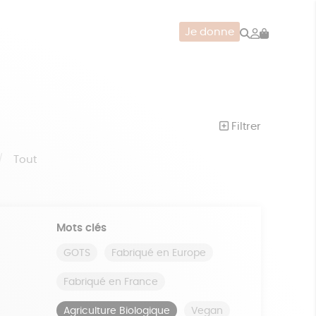
Rechercher
Mon
Je donne
compte
CERIE
JEUX
ZÉRO DÉCHET
Filtrer
Tout
Mots clés
GOTS
Fabriqué en Europe
Fabriqué en France
Agriculture Biologique
Vegan