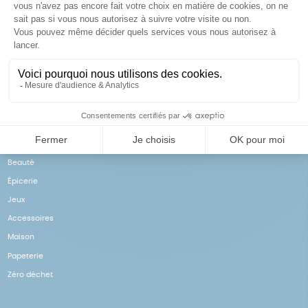
Achats solidaires
Paiement en ligne sécurisé
Vos achats financent nos
Par CB
actions
NOS PRODUITS
Notre collection
Beauté
Épicerie
Jeux
Accessoires
Maison
Papeterie
Zéro déchet