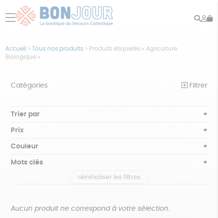
Rech
Mo
menu
co
Accueil
>
Tous nos produits
>
Produits étiquetés « Agriculture
Biologique »
Catégories
Filtrer
NOTRE COLLECTION
Trier par
Par défaut
BEAUTÉ
Prix
Popularité
Tous
ÉPICERIE
Couleur
Nouveauté
0 € - 50 €
Blanc Pur
Bleu nuit
Mots clés
Prix : du - cher au + cher
JEUX
50 € - 100 €
terracotta
vert
Prix : du + cher au - cher
réinitialiser les filtres
100 € - 150 €
Textile Bio
GOTS
Fabriqué en Europe
ACCESSOIRES
violet
Disponibilité
150 € - 200 €
MAISON
Fabriqué en France
Agriculture Biologique
Vegan
Plus de 200€
Aucun produit ne correspond à votre sélection.