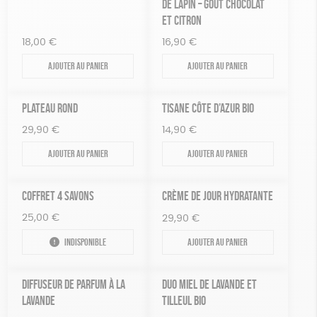
PAPETERIE
DE LAPIN – GOÛT CHOCOLAT
Cosme Bio
FSC
Fabrication artisanale
ET CITRON
ZÉRO DÉCHET
Oeko-Tex
PEFC
Recyclé
Textile Bio
18,00
€
16,90
€
TOUT
Ajouter au panier
Ajouter au panier
PLATEAU ROND
TISANE CÔTE D’AZUR BIO
29,90
€
14,90
€
Ajouter au panier
Ajouter au panier
COFFRET 4 SAVONS
CRÈME DE JOUR HYDRATANTE
25,00
€
29,90
€
Indisponible
Ajouter au panier
DIFFUSEUR DE PARFUM À LA
DUO MIEL DE LAVANDE ET
LAVANDE
TILLEUL BIO