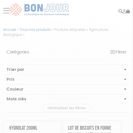
Rech
Mo
menu
co
Accueil
>
Tous nos produits
>
Produits étiquetés « Agriculture
Biologique »
Catégories
Filtrer
NOTRE COLLECTION
Trier par
Par défaut
BEAUTÉ
Prix
Popularité
Tous
ÉPICERIE
Couleur
Nouveauté
0 € - 50 €
Blanc Pur
Bleu nuit
Mots clés
Prix : du - cher au + cher
JEUX
50 € - 100 €
terracotta
vert
Prix : du + cher au - cher
réinitialiser les filtres
100 € - 150 €
GOTS
Fabriqué en Europe
Fabriqué en France
ACCESSOIRES
violet
Disponibilité
150 € - 200 €
MAISON
Agriculture Biologique
Vegan
Biodégradable
Plus de 200€
HYDROLAT 200ML
LOT DE BISCUITS EN FORME