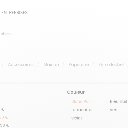
 ENTREPRISES
SOIRES
BEAUTÉ
ÉPI
dable »
NOTRE COLLECTION
PAPETERIE
Accessoires
Maison
Papeterie
Zéro déchet
Couleur
Blanc Pur
Bleu nuit
0 €
terracotta
vert
100 €
violet
150 €