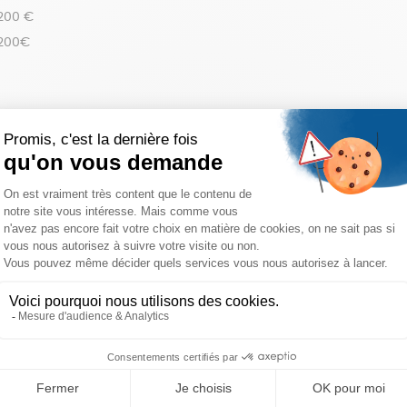
 200 €
 200€
réinitialiser les filtres