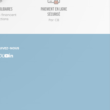
olidaires
Paiement en ligne
sécurisé
 financent
ctions
Par CB
UIVEZ-NOUS