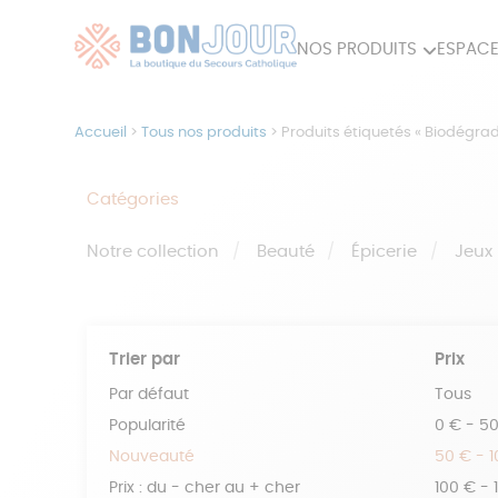
NOS PRODUITS
ESPACE
80ÈME
ACCES
Accueil
>
Tous nos produits
>
Produits étiquetés « Biodégra
MAISON
Catégories
Notre collection
Beauté
Épicerie
Jeux
Trier par
Prix
Par défaut
Tous
Popularité
0 € - 5
Nouveauté
50 € - 
Prix : du - cher au + cher
100 € - 