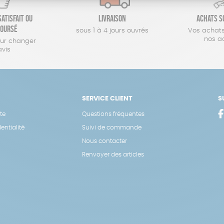
atisfait ou
Livraison
Achats s
oursé
sous 1 à 4 jours ouvrés
Vos achats
nos a
our changer
avis
SERVICE CLIENT
S
te
Questions fréquentes
entialité
Suivi de commande
Nous contacter
Renvoyer des articles