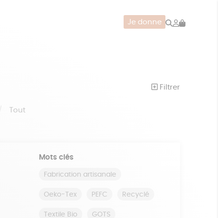
Rechercher
Mon
Je donne
compte
CERIE
JEUX
ZÉRO DÉCHET
Filtrer
Tout
Mots clés
Fabrication artisanale
Oeko-Tex
PEFC
Recyclé
Textile Bio
GOTS