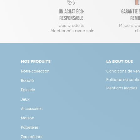
Un achat éco-
Garantie s
responsable
remb
des produits
14 jours p
sélectionnés avec soin
d'
NOS PRODUITS
LA BOUTIQUE
Notre collection
Conditions de ven
Politique de confid
Beauté
Mentions légales
Épicerie
Jeux
Accessoires
Maison
Papeterie
Zéro déchet