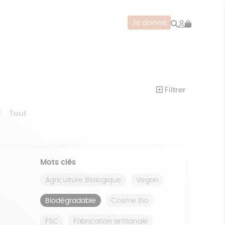
Rechercher
Mon
Je donne
compte
CERIE
JEUX
ZÉRO DÉCHET
Filtrer
Tout
Mots clés
Agriculture Biologique
Vegan
Biodégradable
Cosme Bio
FSC
Fabrication artisanale