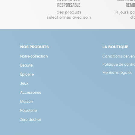
responsable
remb
des produits
14 jours p
sélectionnés avec soin
d'
NOS PRODUITS
LA BOUTIQUE
Notre collection
Conditions de ven
Politique de confid
Beauté
Mentions légales
Épicerie
Jeux
Accessoires
Maison
Papeterie
Zéro déchet