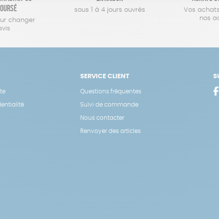
oursé
sous 1 à 4 jours ouvrés
Vos achats
nos a
our changer
avis
SERVICE CLIENT
S
te
Questions fréquentes
entialité
Suivi de commande
Nous contacter
Renvoyer des articles