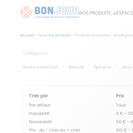
NOS PRODUITS
ESPACE
80ÈME
ACCES
Accueil
>
Tous nos produits
>
Produits étiquetés « Biodégra
MAISON
Catégories
Notre collection
Beauté
Épicerie
Jeux
Trier par
Prix
Par défaut
Tous
Popularité
0 € - 5
Nouveauté
50 € - 
Prix : du - cher au + cher
100 € - 