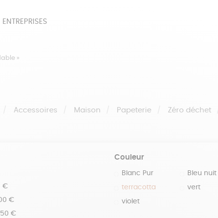
 ENTREPRISES
SOIRES
BEAUTÉ
ÉPI
dable »
NOTRE COLLECTION
PAPETERIE
Accessoires
Maison
Papeterie
Zéro déchet
Couleur
Blanc Pur
Bleu nuit
0 €
terracotta
vert
100 €
violet
150 €