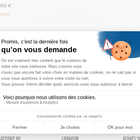
 200 €
 200€
réinitialiser les filtres
atisfait ou
Livraison
Achats s