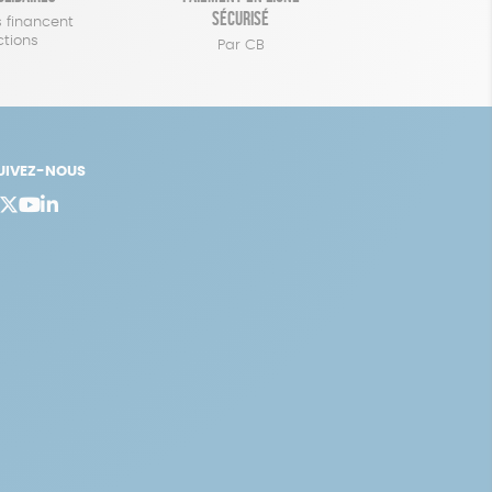
sécurisé
 financent
ctions
Par CB
UIVEZ-NOUS