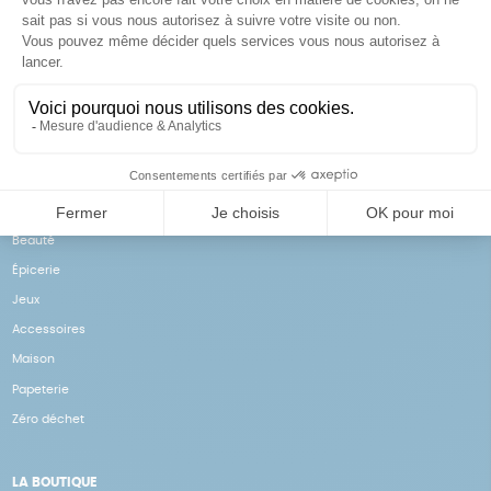
Achats solidaires
Paiement en ligne sécurisé
Vos achats financent nos
Par CB
actions
NOS PRODUITS
Notre collection
Beauté
Épicerie
Jeux
Accessoires
Maison
Papeterie
Zéro déchet
LA BOUTIQUE