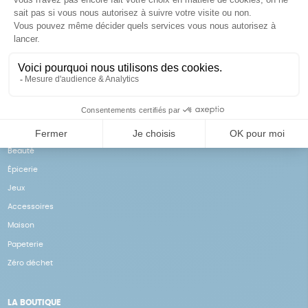
Achats solidaires
Paiement en ligne sécurisé
Vos achats financent nos
Par CB
actions
NOS PRODUITS
Notre collection
Beauté
Épicerie
Jeux
Accessoires
Maison
Papeterie
Zéro déchet
LA BOUTIQUE