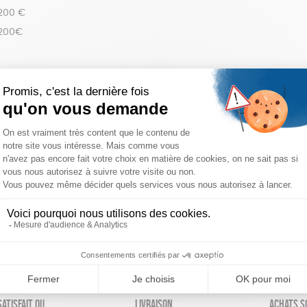
 200 €
 200€
réinitialiser les filtres
atisfait ou
Livraison
Achats s