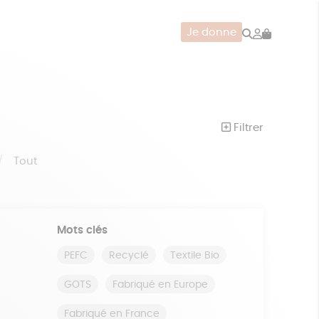
Rechercher
Mon
Je donne
compte
CERIE
JEUX
ZÉRO DÉCHET
Filtrer
Tout
Mots clés
PEFC
Recyclé
Textile Bio
GOTS
Fabriqué en Europe
Fabriqué en France