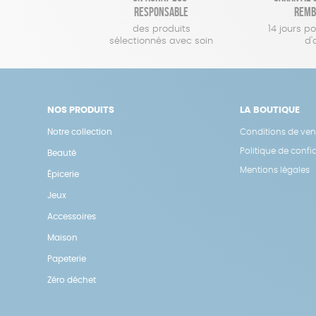
responsable
remb
des produits
14 jours p
sélectionnés avec soin
d'
NOS PRODUITS
LA BOUTIQUE
Notre collection
Conditions de ven
Politique de confid
Beauté
Mentions légales
Épicerie
Jeux
Accessoires
Maison
Papeterie
Zéro déchet