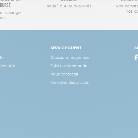
oursé
sous 1 à 4 jours ouvrés
Vos achats
nos a
our changer
avis
SERVICE CLIENT
S
te
Questions fréquentes
entialité
Suivi de commande
Nous contacter
Renvoyer des articles