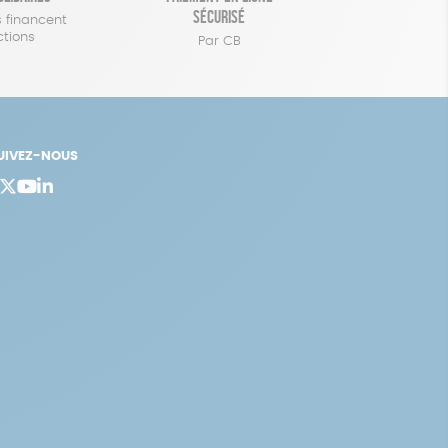
sécurisé
 financent
ctions
Par CB
UIVEZ-NOUS