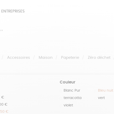
 ENTREPRISES
SOIRES
BEAUTÉ
ÉPI
 »
NOTRE COLLECTION
PAPETERIE
Accessoires
Maison
Papeterie
Zéro déchet
Couleur
Blanc Pur
Bleu nuit
0 €
terracotta
vert
100 €
violet
150 €