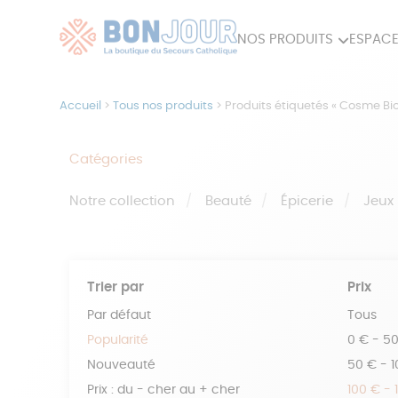
NOS PRODUITS
ESPACE
80ÈME
ACCES
Accueil
>
Tous nos produits
>
Produits étiquetés « Cosme Bio
MAISON
Catégories
Notre collection
Beauté
Épicerie
Jeux
Trier par
Prix
Par défaut
Tous
Popularité
0 € - 5
Nouveauté
50 € - 
Prix : du - cher au + cher
100 € - 