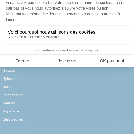
Achats solidaires
Paiement en ligne sécurisé
Vos achats financent nos
Par CB
actions
NOS PRODUITS
Notre collection
Beauté
Épicerie
Jeux
Accessoires
Maison
Papeterie
Zéro déchet