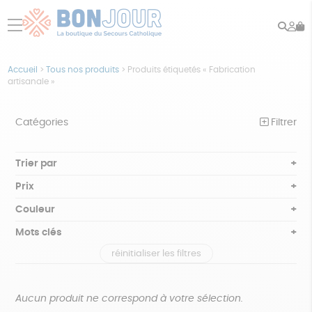
Rech
Mo
menu
co
Accueil
>
Tous nos produits
>
Produits étiquetés « Fabrication
artisanale »
Catégories
Filtrer
NOTRE COLLECTION
Trier par
Par défaut
BEAUTÉ
Prix
Popularité
Tous
ÉPICERIE
Couleur
Nouveauté
0 € - 50 €
Blanc Pur
Bleu nuit
Mots clés
Prix : du - cher au + cher
JEUX
50 € - 100 €
terracotta
vert
Prix : du + cher au - cher
réinitialiser les filtres
100 € - 150 €
GOTS
Fabriqué en Europe
Fabriqué en France
ACCESSOIRES
violet
Disponibilité
150 € - 200 €
MAISON
Agriculture Biologique
Vegan
Biodégradable
Plus de 200€
Aucun produit ne correspond à votre sélection.