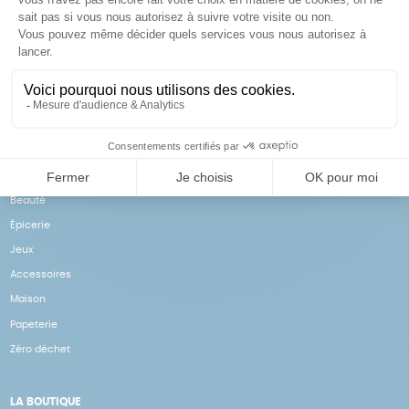
Achats solidaires
Paiement en ligne sécurisé
Vos achats financent nos
Par CB
actions
NOS PRODUITS
Notre collection
Beauté
Épicerie
Jeux
Accessoires
Maison
Papeterie
Zéro déchet
LA BOUTIQUE