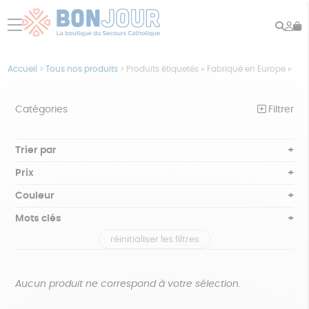
Rech
Mo
menu
co
Accueil
>
Tous nos produits
>
Produits étiquetés « Fabriqué en Europe »
Catégories
Filtrer
NOTRE COLLECTION
Trier par
Par défaut
BEAUTÉ
Prix
Popularité
Tous
ÉPICERIE
Couleur
Nouveauté
0 € - 50 €
Blanc Pur
Bleu nuit
Mots clés
Prix : du - cher au + cher
JEUX
50 € - 100 €
terracotta
vert
Prix : du + cher au - cher
réinitialiser les filtres
100 € - 150 €
Biodégradable
Cosme Bio
FSC
ACCESSOIRES
violet
Disponibilité
150 € - 200 €
MAISON
Fabrication artisanale
Oeko-Tex
PEFC
Plus de 200€
Aucun produit ne correspond à votre sélection.
PAPETERIE
Recyclé
Textile Bio
GOTS
Fabriqué en Europe