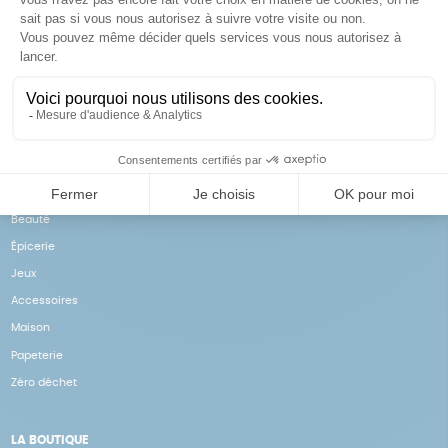
Achats solidaires
Paiement en ligne sécurisé
Vos achats financent nos
Par CB
actions
NOS PRODUITS
Notre collection
Beauté
Épicerie
Jeux
Accessoires
Maison
Papeterie
Zéro déchet
LA BOUTIQUE