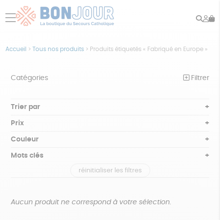
Rech
Mo
menu
co
Accueil
>
Tous nos produits
>
Produits étiquetés « Fabriqué en Europe »
Catégories
Filtrer
NOTRE COLLECTION
Trier par
Par défaut
BEAUTÉ
Prix
Popularité
Tous
ÉPICERIE
Couleur
Nouveauté
0 € - 50 €
Blanc Pur
Bleu nuit
Mots clés
Prix : du - cher au + cher
JEUX
50 € - 100 €
terracotta
vert
Prix : du + cher au - cher
réinitialiser les filtres
100 € - 150 €
Textile Bio
GOTS
Fabriqué en Europe
ACCESSOIRES
violet
Disponibilité
150 € - 200 €
MAISON
Fabriqué en France
Agriculture Biologique
Vegan
Plus de 200€
Aucun produit ne correspond à votre sélection.
PAPETERIE
Biodégradable
Cosme Bio
FSC