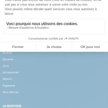
Achats solidaires
Paiement en ligne sécurisé
Vos achats financent nos
Par CB
actions
NOS PRODUITS
Notre collection
Beauté
Épicerie
Jeux
Accessoires
Maison
Papeterie
Zéro déchet
LA BOUTIQUE