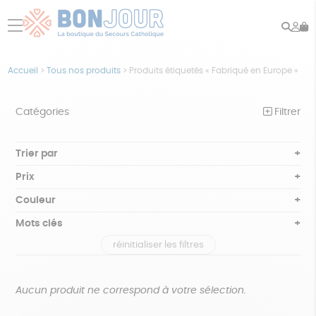
Rech
Mo
menu
co
Accueil
>
Tous nos produits
>
Produits étiquetés « Fabriqué en Europe »
Catégories
Filtrer
NOTRE COLLECTION
Trier par
Par défaut
BEAUTÉ
Prix
Popularité
Tous
ÉPICERIE
Couleur
Nouveauté
0 € - 50 €
Blanc Pur
Bleu nuit
Mots clés
Prix : du - cher au + cher
JEUX
50 € - 100 €
terracotta
vert
Prix : du + cher au - cher
réinitialiser les filtres
100 € - 150 €
Biodégradable
Cosme Bio
FSC
ACCESSOIRES
violet
Disponibilité
150 € - 200 €
MAISON
Fabrication artisanale
Oeko-Tex
PEFC
Plus de 200€
Aucun produit ne correspond à votre sélection.
PAPETERIE
Recyclé
Textile Bio
GOTS
Fabriqué en Europe