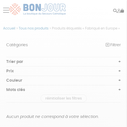
Rech
Mo
menu
co
Accueil
>
Tous nos produits
>
Produits étiquetés « Fabriqué en Europe »
Catégories
Filtrer
NOTRE COLLECTION
Trier par
Par défaut
BEAUTÉ
Prix
Popularité
Tous
ÉPICERIE
Couleur
Nouveauté
0 € - 50 €
Blanc Pur
Bleu nuit
Mots clés
Prix : du - cher au + cher
JEUX
50 € - 100 €
terracotta
vert
Prix : du + cher au - cher
réinitialiser les filtres
100 € - 150 €
Agriculture Biologique
Vegan
Biodégradable
ACCESSOIRES
violet
Disponibilité
150 € - 200 €
MAISON
Cosme Bio
FSC
Fabrication artisanale
Plus de 200€
Aucun produit ne correspond à votre sélection.
PAPETERIE
Oeko-Tex
PEFC
Recyclé
Textile Bio
GOTS