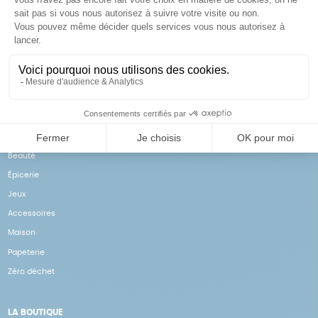
Achats solidaires
Paiement en ligne sécurisé
Vos achats financent nos
Par CB
actions
NOS PRODUITS
Notre collection
Beauté
Épicerie
Jeux
Accessoires
Maison
Papeterie
Zéro déchet
LA BOUTIQUE