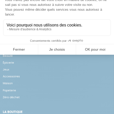
Achats solidaires
Paiement en ligne sécurisé
Vos achats financent nos
Par CB
actions
NOS PRODUITS
Notre collection
Beauté
Épicerie
Jeux
Accessoires
Maison
Papeterie
Zéro déchet
LA BOUTIQUE