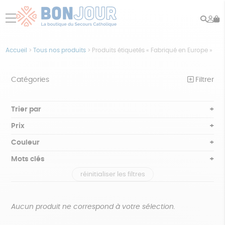
Rech
Mo
menu
co
Accueil
>
Tous nos produits
>
Produits étiquetés « Fabriqué en Europe »
Catégories
Filtrer
NOTRE COLLECTION
Trier par
Par défaut
BEAUTÉ
Prix
Popularité
Tous
ÉPICERIE
Couleur
Nouveauté
0 € - 50 €
Blanc Pur
Bleu nuit
Mots clés
Prix : du - cher au + cher
JEUX
50 € - 100 €
terracotta
vert
Prix : du + cher au - cher
réinitialiser les filtres
100 € - 150 €
GOTS
Fabriqué en Europe
Fabriqué en France
ACCESSOIRES
violet
Disponibilité
150 € - 200 €
MAISON
Agriculture Biologique
Vegan
Biodégradable
Plus de 200€
Aucun produit ne correspond à votre sélection.
PAPETERIE
Cosme Bio
FSC
Fabrication artisanale