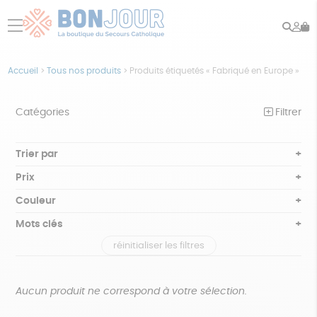
Rech
Mo
menu
co
Accueil
>
Tous nos produits
>
Produits étiquetés « Fabriqué en Europe »
Catégories
Filtrer
NOTRE COLLECTION
Trier par
Par défaut
BEAUTÉ
Prix
Popularité
Tous
ÉPICERIE
Couleur
Nouveauté
0 € - 50 €
Blanc Pur
Bleu nuit
Mots clés
Prix : du - cher au + cher
JEUX
50 € - 100 €
terracotta
vert
Prix : du + cher au - cher
réinitialiser les filtres
100 € - 150 €
Biodégradable
Cosme Bio
FSC
ACCESSOIRES
violet
Disponibilité
150 € - 200 €
MAISON
Fabrication artisanale
Oeko-Tex
PEFC
Plus de 200€
Aucun produit ne correspond à votre sélection.
PAPETERIE
Recyclé
Textile Bio
GOTS
Fabriqué en Europe