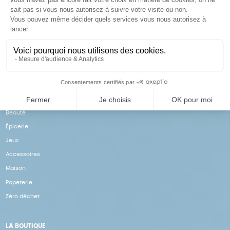
Achats solidaires
Paiement en ligne sécurisé
Vos achats financent nos
Par CB
actions
NOS PRODUITS
Notre collection
Beauté
Épicerie
Jeux
Accessoires
Maison
Papeterie
Zéro déchet
LA BOUTIQUE