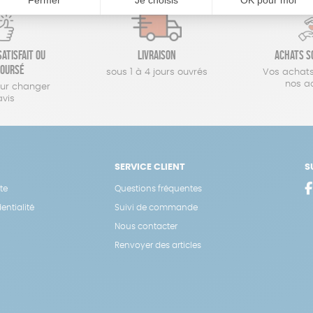
atisfait ou
Livraison
Achats s
oursé
sous 1 à 4 jours ouvrés
Vos achats
nos a
our changer
avis
SERVICE CLIENT
S
te
Questions fréquentes
entialité
Suivi de commande
Nous contacter
Renvoyer des articles