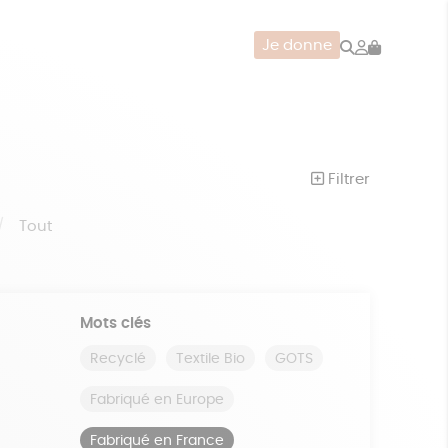
Rechercher
Mon
Je donne
compte
CERIE
JEUX
ZÉRO DÉCHET
Filtrer
Tout
Mots clés
Recyclé
Textile Bio
GOTS
Fabriqué en Europe
Fabriqué en France