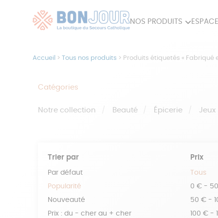
NOS PRODUITS
ESPACE
80ÈME
ACCES
Accueil
>
Tous nos produits
>
Produits étiquetés « Fabriqué 
MAISON
Catégories
Notre collection
Beauté
Épicerie
Jeux
Trier par
Prix
Par défaut
Tous
Popularité
0 € - 5
Nouveauté
50 € - 
Prix : du - cher au + cher
100 € - 