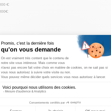
 200 €
 200€
réinitialiser les filtres
RTS RÉUTILISABLES AUX
 SECOURS CATHOLIQUE
Voir les options