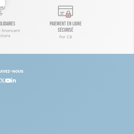
olidaires
Paiement en ligne
sécurisé
 financent
ctions
Par CB
UIVEZ-NOUS