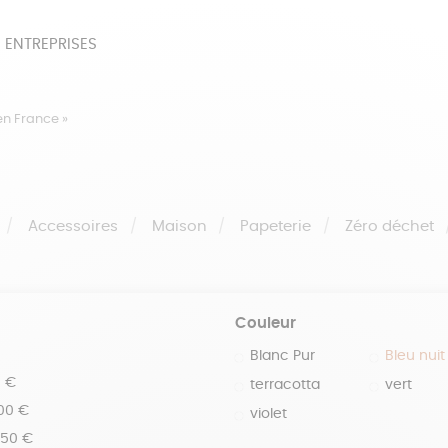
 ENTREPRISES
SOIRES
BEAUTÉ
ÉPI
en France »
NOTRE COLLECTION
PAPETERIE
Accessoires
Maison
Papeterie
Zéro déchet
Couleur
Blanc Pur
Bleu nuit
0 €
terracotta
vert
100 €
violet
150 €