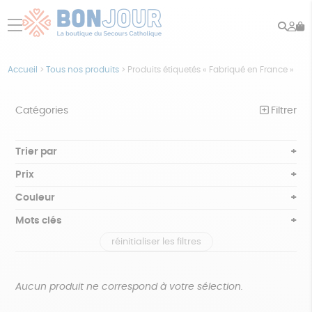
Rech
Mo
menu
co
Accueil
>
Tous nos produits
>
Produits étiquetés « Fabriqué en France »
Catégories
Filtrer
NOTRE COLLECTION
Trier par
Par défaut
BEAUTÉ
Prix
Popularité
Tous
ÉPICERIE
Couleur
Nouveauté
0 € - 50 €
Blanc Pur
Bleu nuit
Mots clés
Prix : du - cher au + cher
JEUX
50 € - 100 €
terracotta
vert
Prix : du + cher au - cher
réinitialiser les filtres
100 € - 150 €
Biodégradable
Cosme Bio
FSC
ACCESSOIRES
violet
Disponibilité
150 € - 200 €
MAISON
Fabrication artisanale
Oeko-Tex
PEFC
Plus de 200€
Aucun produit ne correspond à votre sélection.
PAPETERIE
Recyclé
Textile Bio
GOTS
Fabriqué en Europe