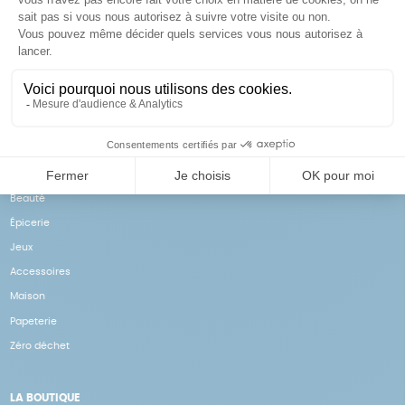
Achats solidaires
Paiement en ligne sécurisé
Vos achats financent nos
Par CB
actions
NOS PRODUITS
Notre collection
Beauté
Épicerie
Jeux
Accessoires
Maison
Papeterie
Zéro déchet
LA BOUTIQUE