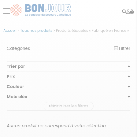
Rech
Mo
menu
co
Accueil
>
Tous nos produits
>
Produits étiquetés « Fabriqué en France »
Catégories
Filtrer
NOTRE COLLECTION
Trier par
Par défaut
BEAUTÉ
Prix
Popularité
Tous
ÉPICERIE
Couleur
Nouveauté
0 € - 50 €
Blanc Pur
Bleu nuit
Mots clés
Prix : du - cher au + cher
JEUX
50 € - 100 €
terracotta
vert
Prix : du + cher au - cher
réinitialiser les filtres
100 € - 150 €
Biodégradable
Cosme Bio
FSC
ACCESSOIRES
violet
Disponibilité
150 € - 200 €
MAISON
Fabrication artisanale
Oeko-Tex
PEFC
Plus de 200€
Aucun produit ne correspond à votre sélection.
PAPETERIE
Recyclé
Textile Bio
GOTS
Fabriqué en Europe