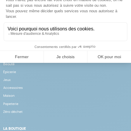
Achats solidaires
Paiement en ligne sécurisé
Vos achats financent nos
Par CB
actions
NOS PRODUITS
Notre collection
Beauté
Épicerie
Jeux
Accessoires
Maison
Papeterie
Zéro déchet
LA BOUTIQUE