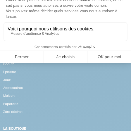
Achats solidaires
Paiement en ligne sécurisé
Vos achats financent nos
Par CB
actions
NOS PRODUITS
Notre collection
Beauté
Épicerie
Jeux
Accessoires
Maison
Papeterie
Zéro déchet
LA BOUTIQUE