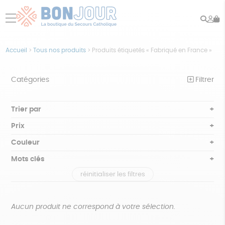
Rech
Mo
menu
co
Accueil
>
Tous nos produits
>
Produits étiquetés « Fabriqué en France »
Catégories
Filtrer
NOTRE COLLECTION
Trier par
Par défaut
BEAUTÉ
Prix
Popularité
Tous
ÉPICERIE
Couleur
Nouveauté
0 € - 50 €
Blanc Pur
Bleu nuit
Mots clés
Prix : du - cher au + cher
JEUX
50 € - 100 €
terracotta
vert
Prix : du + cher au - cher
réinitialiser les filtres
100 € - 150 €
GOTS
Fabriqué en Europe
Fabriqué en France
ACCESSOIRES
violet
Disponibilité
150 € - 200 €
MAISON
Agriculture Biologique
Vegan
Biodégradable
Plus de 200€
Aucun produit ne correspond à votre sélection.
PAPETERIE
Cosme Bio
FSC
Fabrication artisanale