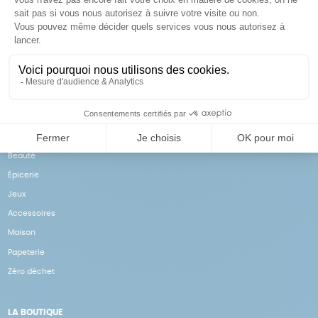
Achats solidaires
Paiement en ligne sécurisé
Vos achats financent nos
Par CB
actions
NOS PRODUITS
Notre collection
Beauté
Épicerie
Jeux
Accessoires
Maison
Papeterie
Zéro déchet
LA BOUTIQUE