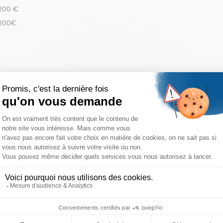
 200 €
 200€
réinitialiser les filtres
atisfait ou
Livraison
Achats s