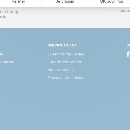
oursé
sous 1 à 4 jours ouvrés
Vos achats
nos a
our changer
avis
SERVICE CLIENT
S
te
Questions fréquentes
entialité
Suivi de commande
Nous contacter
Renvoyer des articles