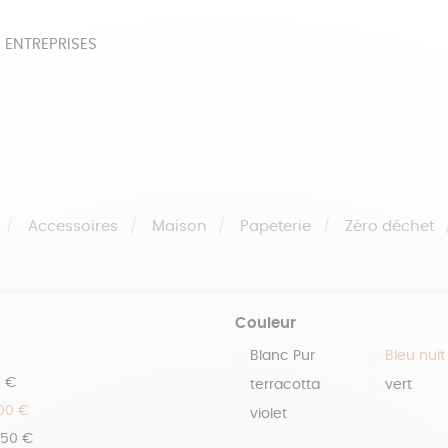
 ENTREPRISES
SOIRES
BEAUTÉ
ÉPI
NOTRE COLLECTION
PAPETERIE
Accessoires
Maison
Papeterie
Zéro déchet
Couleur
Blanc Pur
Bleu nuit
0 €
terracotta
vert
100 €
violet
150 €