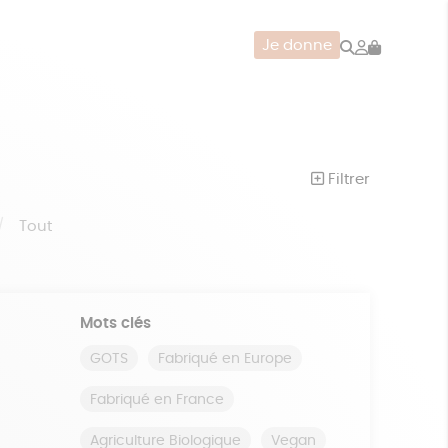
Rechercher
Mon
Je donne
compte
CERIE
JEUX
ZÉRO DÉCHET
Filtrer
Tout
Mots clés
GOTS
Fabriqué en Europe
Fabriqué en France
Agriculture Biologique
Vegan