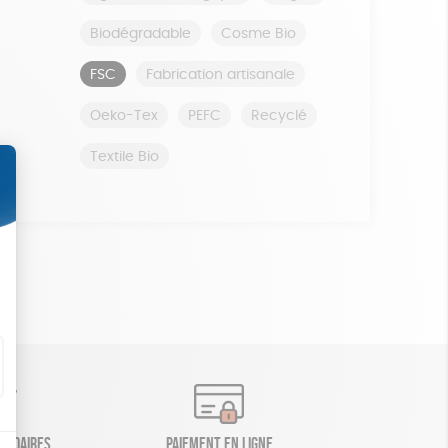
Biodégradable
Cosme Bio
FSC
Fabrication artisanale
Oeko-Tex
PEFC
Recyclé
Textile Bio
olidaires
Paiement en ligne