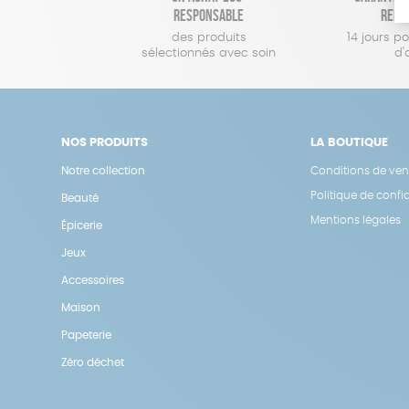
responsable
remb
des produits
14 jours p
sélectionnés avec soin
d'
NOS PRODUITS
LA BOUTIQUE
Notre collection
Conditions de ven
Politique de confid
Beauté
Mentions légales
Épicerie
Jeux
Accessoires
Maison
Papeterie
Zéro déchet