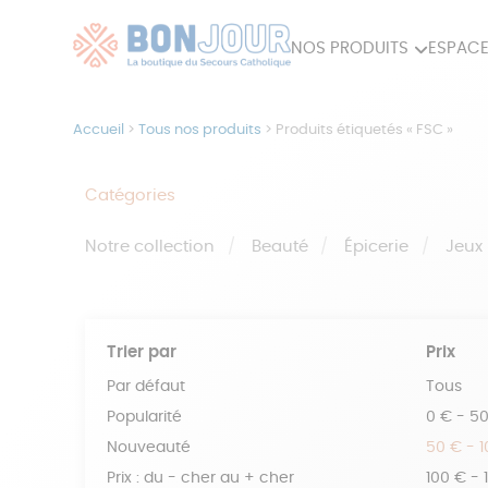
NOS PRODUITS
ESPACE
80ÈME
ACCES
Accueil
>
Tous nos produits
>
Produits étiquetés « FSC »
MAISON
Catégories
Notre collection
Beauté
Épicerie
Jeux
Trier par
Prix
Par défaut
Tous
Popularité
0 € - 5
Nouveauté
50 € - 
Prix : du - cher au + cher
100 € - 