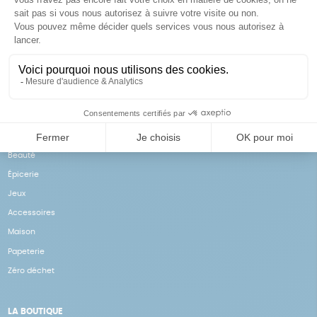
Achats solidaires
Paiement en ligne sécurisé
Vos achats financent nos
Par CB
actions
NOS PRODUITS
Notre collection
Beauté
Épicerie
Jeux
Accessoires
Maison
Papeterie
Zéro déchet
LA BOUTIQUE