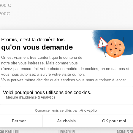
 200 €
 200€
réinitialiser les filtres
atisfait ou
Livraison
Achats s