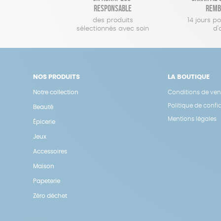
responsable
remb
des produits
14 jours p
sélectionnés avec soin
d'
NOS PRODUITS
LA BOUTIQUE
Notre collection
Conditions de ven
Politique de confid
Beauté
Mentions légales
Épicerie
Jeux
Accessoires
Maison
Papeterie
Zéro déchet