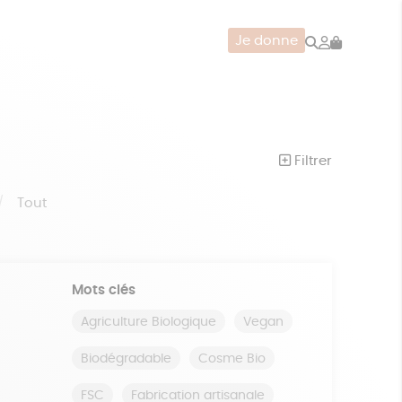
Rechercher
Mon
Je donne
compte
CERIE
JEUX
ZÉRO DÉCHET
Filtrer
Tout
Mots clés
Agriculture Biologique
Vegan
Biodégradable
Cosme Bio
FSC
Fabrication artisanale