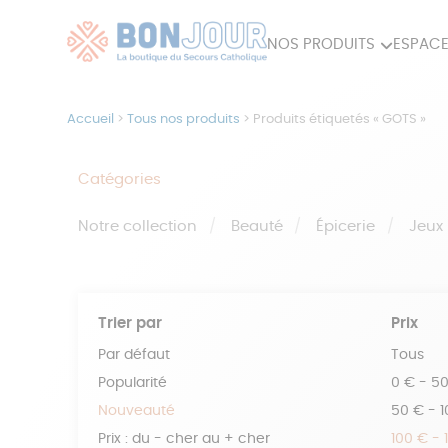
NOS PRODUITS
ESPACE
80ÈME
ACCES
Accueil
>
Tous nos produits
>
Produits étiquetés « GOTS »
MAISON
Catégories
Notre collection
Beauté
Épicerie
Jeux
Trier par
Prix
Par défaut
Tous
Popularité
0 € - 5
Nouveauté
50 € - 
Prix : du - cher au + cher
100 € - 