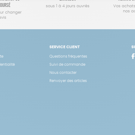
oursé
sous 1 à 4 jours ouvrés
Vos achats
nos a
our changer
avis
SERVICE CLIENT
S
te
Questions fréquentes
entialité
Suivi de commande
Nous contacter
Renvoyer des articles