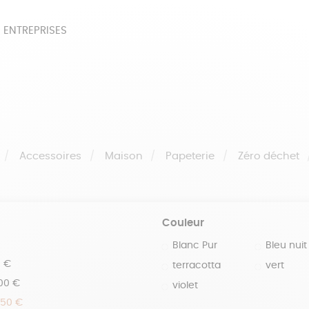
 ENTREPRISES
SOIRES
BEAUTÉ
ÉPI
NOTRE COLLECTION
PAPETERIE
Accessoires
Maison
Papeterie
Zéro déchet
Couleur
Blanc Pur
Bleu nuit
0 €
terracotta
vert
100 €
violet
150 €