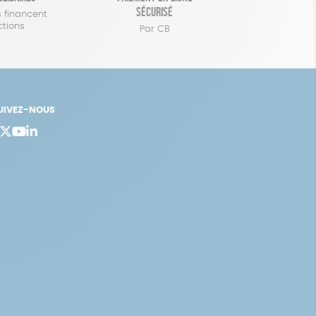
sécurisé
 financent
ctions
Par CB
UIVEZ-NOUS