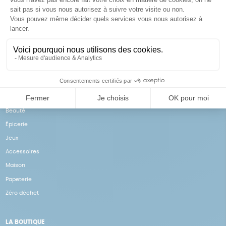
Achats solidaires
Paiement en ligne sécurisé
Vos achats financent nos
Par CB
actions
NOS PRODUITS
Notre collection
Beauté
Épicerie
Jeux
Accessoires
Maison
Papeterie
Zéro déchet
LA BOUTIQUE