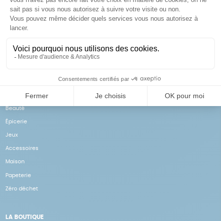
Achats solidaires
Paiement en ligne sécurisé
Vos achats financent nos
Par CB
actions
NOS PRODUITS
Notre collection
Beauté
Épicerie
Jeux
Accessoires
Maison
Papeterie
Zéro déchet
LA BOUTIQUE