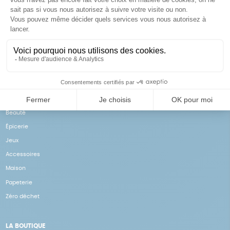
Achats solidaires
Paiement en ligne sécurisé
Vos achats financent nos
Par CB
actions
NOS PRODUITS
Notre collection
Beauté
Épicerie
Jeux
Accessoires
Maison
Papeterie
Zéro déchet
LA BOUTIQUE