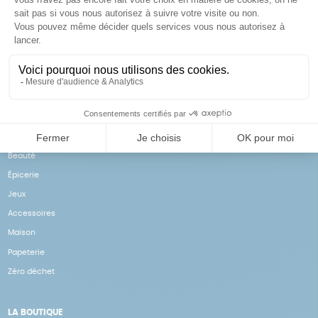
Achats solidaires
Paiement en ligne sécurisé
Vos achats financent nos
Par CB
actions
NOS PRODUITS
Notre collection
Beauté
Épicerie
Jeux
Accessoires
Maison
Papeterie
Zéro déchet
LA BOUTIQUE