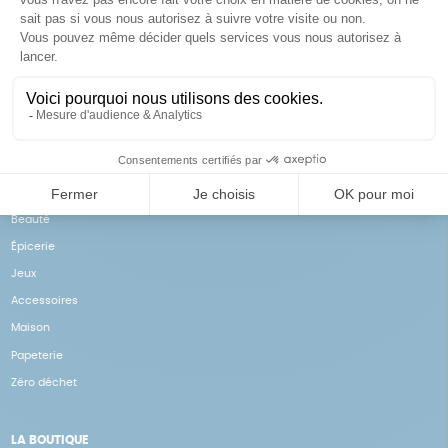
Achats solidaires
Paiement en ligne sécurisé
Vos achats financent nos
Par CB
actions
NOS PRODUITS
Notre collection
Beauté
Épicerie
Jeux
Accessoires
Maison
Papeterie
Zéro déchet
LA BOUTIQUE