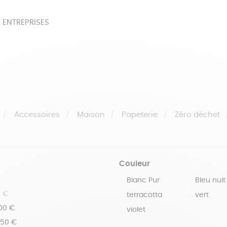
 ENTREPRISES
SOIRES
BEAUTÉ
ÉPI
NOTRE COLLECTION
PAPETERIE
Accessoires
Maison
Papeterie
Zéro déchet
Couleur
Blanc Pur
Bleu nuit
0 €
terracotta
vert
100 €
violet
150 €