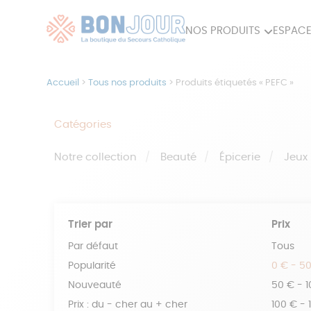
NOS PRODUITS
ESPACE
80ÈME
ACCES
Accueil
>
Tous nos produits
>
Produits étiquetés « PEFC »
MAISON
Catégories
Notre collection
Beauté
Épicerie
Jeux
Trier par
Prix
Par défaut
Tous
Popularité
0 € - 5
Nouveauté
50 € - 
Prix : du - cher au + cher
100 € - 