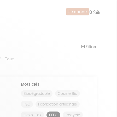
Rechercher
Mon
Je donne
compte
CERIE
JEUX
ZÉRO DÉCHET
Filtrer
Tout
Mots clés
Biodégradable
Cosme Bio
FSC
Fabrication artisanale
Oeko-Tex
PEFC
Recyclé