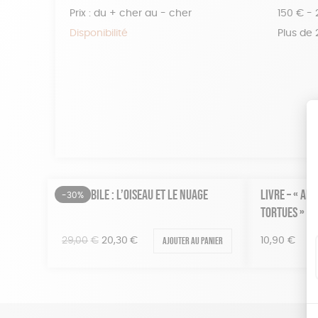
Prix : du + cher au - cher
150 € -
Disponibilité
Plus de
KIT MOBILE : L’OISEAU ET LE NUAGE
LIVRE – « ALE
-30%
TORTUES »
Le
Le
Ajouter au panier
29,00
€
20,30
€
10,90
€
prix
prix
initial
actuel
était :
est :
29,00€.
20,30€.