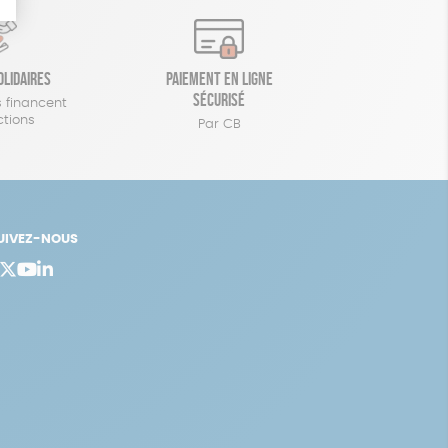
olidaires
Paiement en ligne
sécurisé
 financent
ctions
Par CB
UIVEZ-NOUS