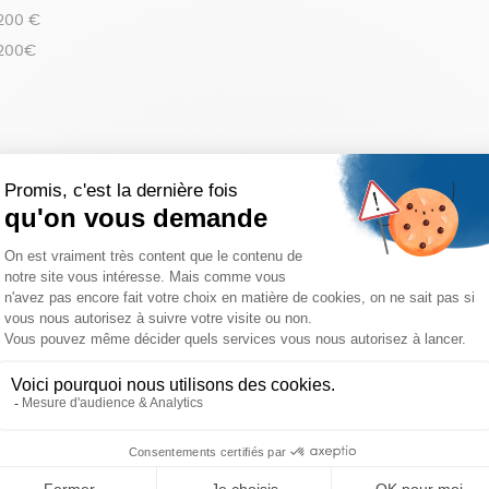
 200 €
 200€
réinitialiser les filtres
RTE SUR L’ÎLE DES
Ajouter au panier