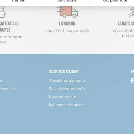
atisfait ou
Livraison
Achats s
oursé
sous 1 à 4 jours ouvrés
Vos achats
nos a
our changer
avis
SERVICE CLIENT
S
te
Questions fréquentes
entialité
Suivi de commande
Nous contacter
Renvoyer des articles