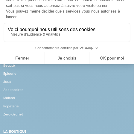
Achats solidaires
Paiement en ligne sécurisé
Vos achats financent nos
Par CB
actions
NOS PRODUITS
Notre collection
Beauté
Épicerie
Jeux
Accessoires
Maison
Papeterie
Zéro déchet
LA BOUTIQUE