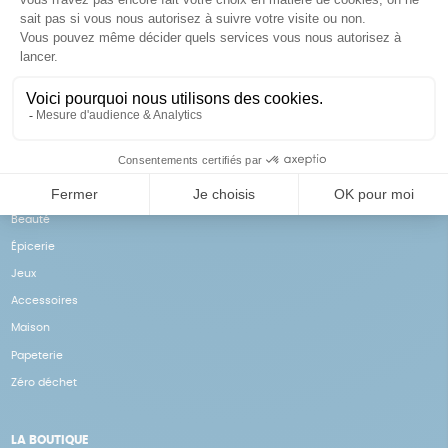
Achats solidaires
Paiement en ligne sécurisé
Vos achats financent nos
Par CB
actions
NOS PRODUITS
Notre collection
Beauté
Épicerie
Jeux
Accessoires
Maison
Papeterie
Zéro déchet
LA BOUTIQUE