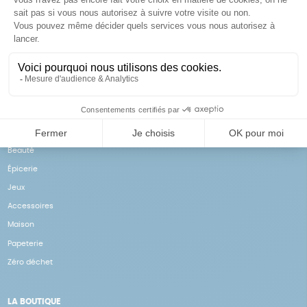
Achats solidaires
Paiement en ligne sécurisé
Vos achats financent nos
Par CB
actions
NOS PRODUITS
Notre collection
Beauté
Épicerie
Jeux
Accessoires
Maison
Papeterie
Zéro déchet
LA BOUTIQUE