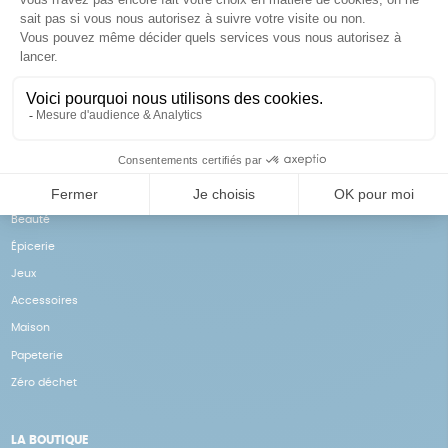
Achats solidaires
Paiement en ligne sécurisé
Vos achats financent nos
Par CB
actions
NOS PRODUITS
Notre collection
Beauté
Épicerie
Jeux
Accessoires
Maison
Papeterie
Zéro déchet
LA BOUTIQUE