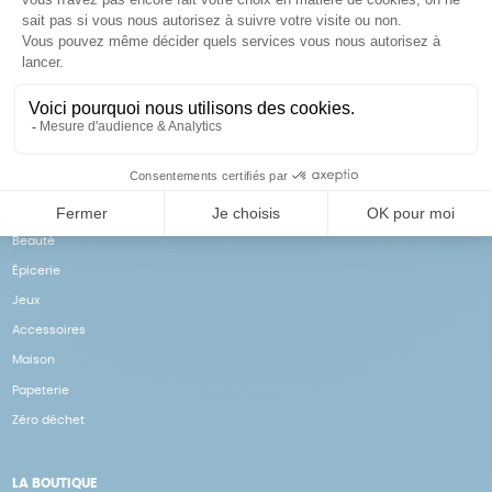
Achats solidaires
Paiement en ligne sécurisé
Vos achats financent nos
Par CB
actions
NOS PRODUITS
Notre collection
Beauté
Épicerie
Jeux
Accessoires
Maison
Papeterie
Zéro déchet
LA BOUTIQUE