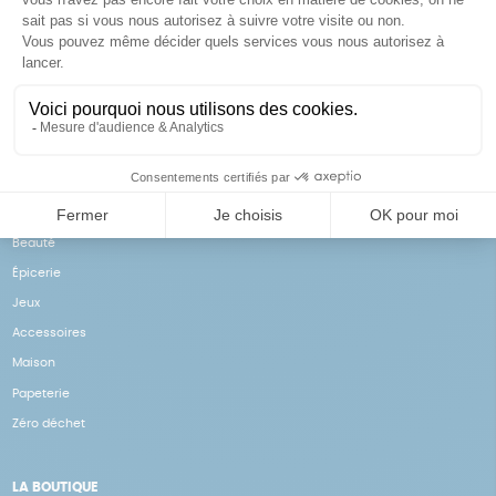
Achats solidaires
Paiement en ligne sécurisé
Vos achats financent nos
Par CB
actions
NOS PRODUITS
Notre collection
Beauté
Épicerie
Jeux
Accessoires
Maison
Papeterie
Zéro déchet
LA BOUTIQUE