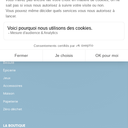
Achats solidaires
Paiement en ligne sécurisé
Vos achats financent nos
Par CB
actions
NOS PRODUITS
Notre collection
Beauté
Épicerie
Jeux
Accessoires
Maison
Papeterie
Zéro déchet
LA BOUTIQUE