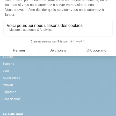
Achats solidaires
Paiement en ligne sécurisé
Vos achats financent nos
Par CB
actions
NOS PRODUITS
Notre collection
Beauté
Épicerie
Jeux
Accessoires
Maison
Papeterie
Zéro déchet
LA BOUTIQUE