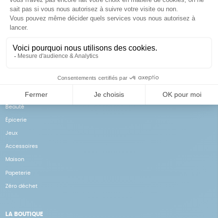
Achats solidaires
Paiement en ligne sécurisé
Vos achats financent nos
Par CB
actions
NOS PRODUITS
Notre collection
Beauté
Épicerie
Jeux
Accessoires
Maison
Papeterie
Zéro déchet
LA BOUTIQUE