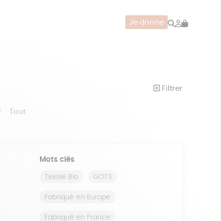
Rechercher
Mon
Je donne
compte
CERIE
JEUX
ZÉRO DÉCHET
Filtrer
Tout
Mots clés
Textile Bio
GOTS
Fabriqué en Europe
Fabriqué en France