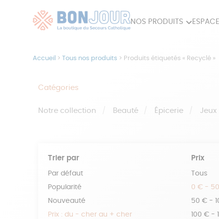
NOS PRODUITS
ESPACE
80ÈME
ACCES
Accueil
>
Tous nos produits
>
Produits étiquetés « Recyclé »
MAISON
Catégories
Notre collection
Beauté
Épicerie
Jeux
Trier par
Prix
Par défaut
Tous
Popularité
0 € - 5
Nouveauté
50 € - 
Prix : du - cher au + cher
100 € - 