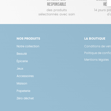
responsable
remb
des produits
14 jours p
sélectionnés avec soin
d'
NOS PRODUITS
LA BOUTIQUE
Notre collection
Conditions de ven
Politique de confid
Beauté
Mentions légales
Épicerie
Jeux
Accessoires
Maison
Papeterie
Zéro déchet