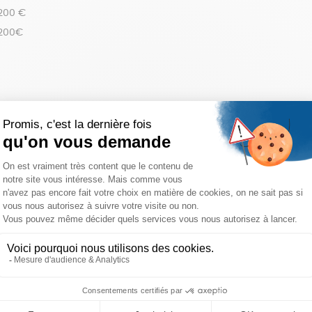
 200 €
 200€
réinitialiser les filtres
atisfait ou
Livraison
Achats s