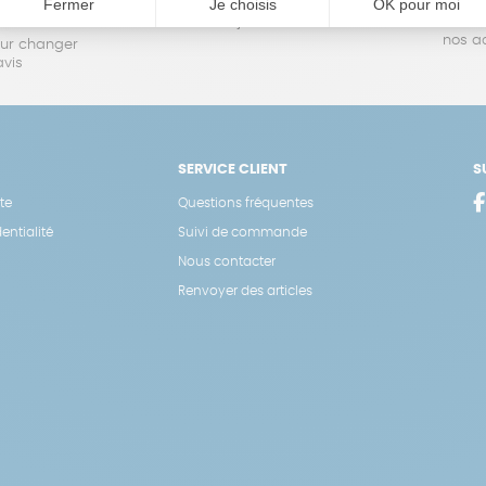
oursé
sous 1 à 4 jours ouvrés
Vos achats
nos a
our changer
avis
SERVICE CLIENT
S
te
Questions fréquentes
entialité
Suivi de commande
Nous contacter
Renvoyer des articles