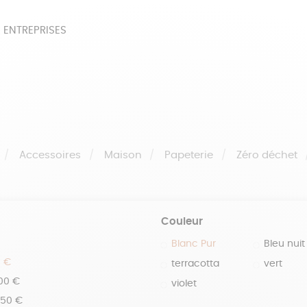
 ENTREPRISES
SOIRES
BEAUTÉ
ÉPI
NOTRE COLLECTION
PAPETERIE
Accessoires
Maison
Papeterie
Zéro déchet
Couleur
Blanc Pur
Bleu nuit
0 €
terracotta
vert
100 €
violet
150 €