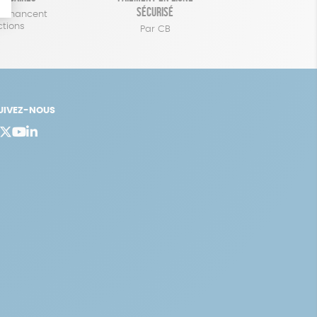
sécurisé
 financent
ctions
Par CB
UIVEZ-NOUS