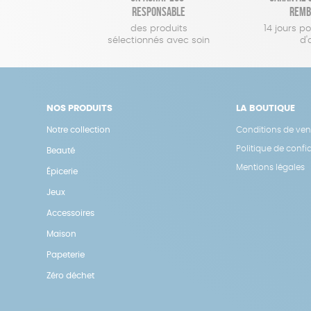
responsable
remb
des produits
14 jours p
sélectionnés avec soin
d'
NOS PRODUITS
LA BOUTIQUE
Notre collection
Conditions de ven
Politique de confid
Beauté
Mentions légales
Épicerie
Jeux
Accessoires
Maison
Papeterie
Zéro déchet