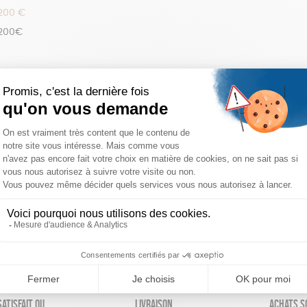
 200 €
 200€
réinitialiser les filtres
atisfait ou
Livraison
Achats s