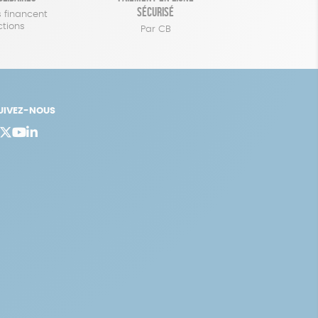
sécurisé
 financent
ctions
Par CB
UIVEZ-NOUS