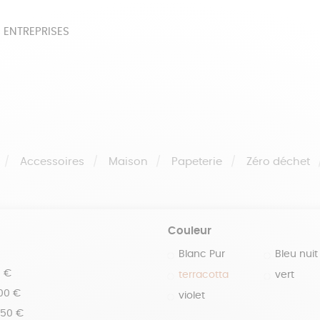
 ENTREPRISES
SOIRES
BEAUTÉ
ÉPI
NOTRE COLLECTION
PAPETERIE
Accessoires
Maison
Papeterie
Zéro déchet
Couleur
Blanc Pur
Bleu nuit
0 €
terracotta
vert
100 €
violet
150 €