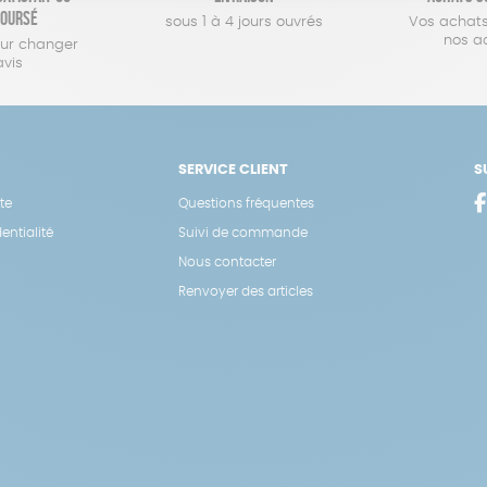
oursé
sous 1 à 4 jours ouvrés
Vos achats
nos a
our changer
avis
SERVICE CLIENT
S
te
Questions fréquentes
entialité
Suivi de commande
Nous contacter
Renvoyer des articles