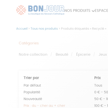
NOS PRODUITS
ESPACE
80ÈME
ACCES
Accueil
>
Tous nos produits
>
Produits étiquetés « Recyclé »
MAISON
Catégories
Notre collection
Beauté
Épicerie
Jeux
Trier par
Prix
Par défaut
Tous
Popularité
0 € - 5
Nouveauté
50 € - 
Prix : du - cher au + cher
100 € - 