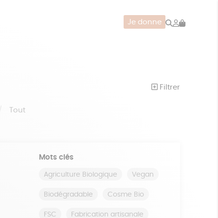
Rechercher
Mon
Je donne
compte
CERIE
JEUX
ZÉRO DÉCHET
Filtrer
Tout
Mots clés
Agriculture Biologique
Vegan
Biodégradable
Cosme Bio
FSC
Fabrication artisanale