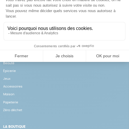
Achats solidaires
Paiement en ligne sécurisé
Vos achats financent nos
Par CB
actions
NOS PRODUITS
Notre collection
Beauté
Épicerie
Jeux
Accessoires
Maison
Papeterie
Zéro déchet
LA BOUTIQUE