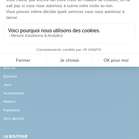
Achats solidaires
Paiement en ligne sécurisé
Vos achats financent nos
Par CB
actions
NOS PRODUITS
Notre collection
Beauté
Épicerie
Jeux
Accessoires
Maison
Papeterie
Zéro déchet
LA BOUTIQUE