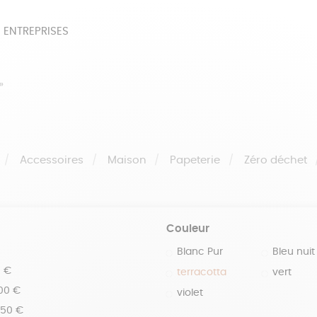
 ENTREPRISES
SOIRES
BEAUTÉ
ÉPI
»
NOTRE COLLECTION
PAPETERIE
Accessoires
Maison
Papeterie
Zéro déchet
Couleur
Blanc Pur
Bleu nuit
0 €
terracotta
vert
100 €
violet
150 €