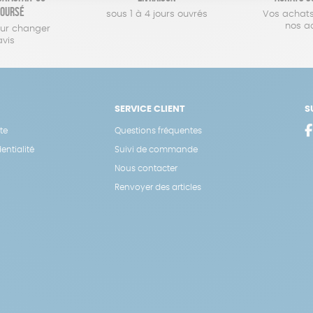
oursé
sous 1 à 4 jours ouvrés
Vos achats
nos a
our changer
avis
SERVICE CLIENT
S
te
Questions fréquentes
entialité
Suivi de commande
Nous contacter
Renvoyer des articles