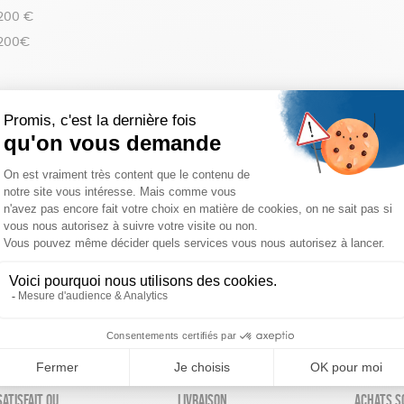
 200 €
 200€
réinitialiser les filtres
atisfait ou
Livraison
Achats s