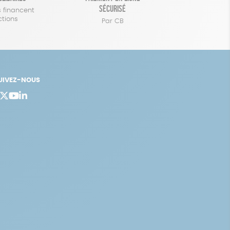
sécurisé
 financent
ctions
Par CB
UIVEZ-NOUS