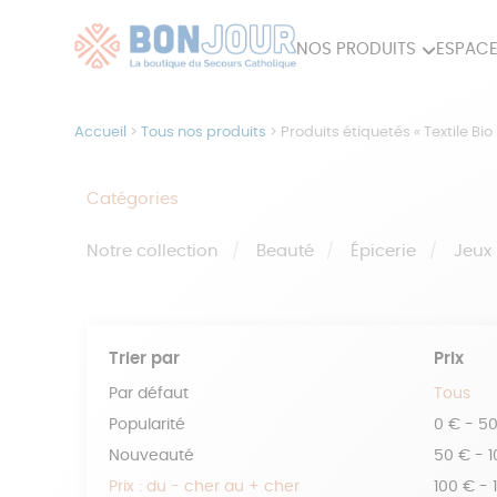
NOS PRODUITS
ESPACE
80ÈME
ACCES
Accueil
>
Tous nos produits
>
Produits étiquetés « Textile Bio 
MAISON
Catégories
Notre collection
Beauté
Épicerie
Jeux
Trier par
Prix
Par défaut
Tous
Popularité
0 € - 5
Nouveauté
50 € - 
Prix : du - cher au + cher
100 € - 