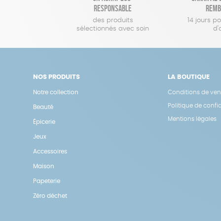
responsable
remb
des produits
14 jours p
sélectionnés avec soin
d'
NOS PRODUITS
LA BOUTIQUE
Notre collection
Conditions de ven
Politique de confid
Beauté
Mentions légales
Épicerie
Jeux
Accessoires
Maison
Papeterie
Zéro déchet