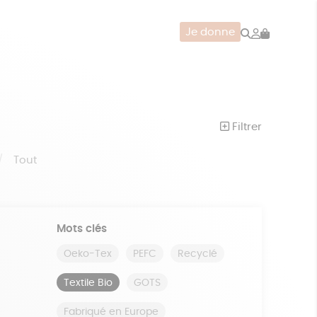
Rechercher
Mon
Je donne
compte
CERIE
JEUX
ZÉRO DÉCHET
Filtrer
Tout
Mots clés
Oeko-Tex
PEFC
Recyclé
Textile Bio
GOTS
Fabriqué en Europe