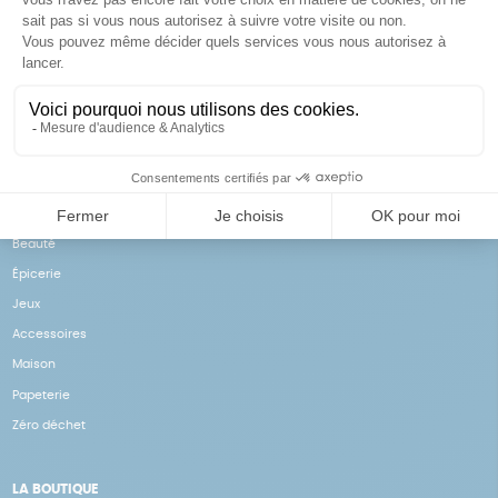
Achats solidaires
Paiement en ligne sécurisé
Vos achats financent nos
Par CB
actions
NOS PRODUITS
Notre collection
Beauté
Épicerie
Jeux
Accessoires
Maison
Papeterie
Zéro déchet
LA BOUTIQUE