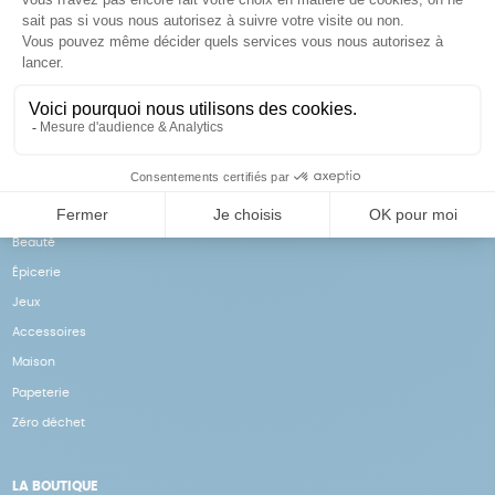
Achats solidaires
Paiement en ligne sécurisé
Vos achats financent nos
Par CB
actions
NOS PRODUITS
Notre collection
Beauté
Épicerie
Jeux
Accessoires
Maison
Papeterie
Zéro déchet
LA BOUTIQUE