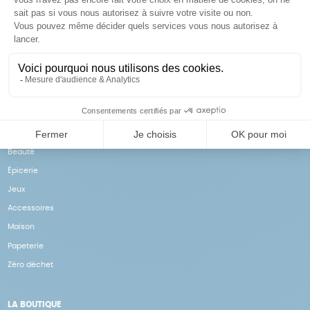
Achats solidaires
Paiement en ligne sécurisé
Vos achats financent nos
Par CB
actions
NOS PRODUITS
Notre collection
Beauté
Épicerie
Jeux
Accessoires
Maison
Papeterie
Zéro déchet
LA BOUTIQUE