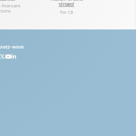
sécurisé
 financent
ctions
Par CB
UIVEZ-NOUS