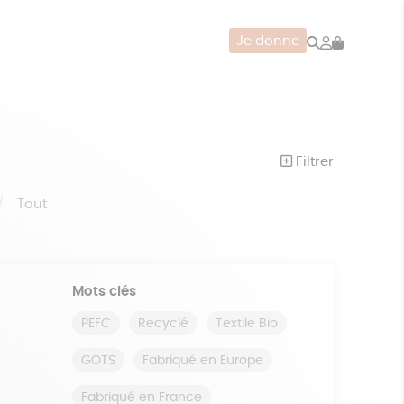
Rechercher
Mon
Je donne
compte
CERIE
JEUX
ZÉRO DÉCHET
Filtrer
Tout
Mots clés
PEFC
Recyclé
Textile Bio
GOTS
Fabriqué en Europe
Fabriqué en France