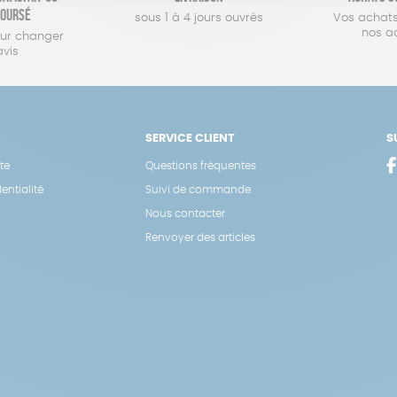
oursé
sous 1 à 4 jours ouvrés
Vos achats
nos a
our changer
avis
SERVICE CLIENT
S
te
Questions fréquentes
entialité
Suivi de commande
Nous contacter
Renvoyer des articles