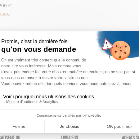
 200 €
 200€
réinitialiser les filtres
atisfait ou
Livraison
Achats s