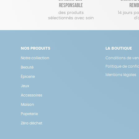
responsable
remb
des produits
14 jours p
sélectionnés avec soin
d'
NOS PRODUITS
LA BOUTIQUE
Notre collection
Conditions de ven
Politique de confid
Beauté
Mentions légales
Épicerie
Jeux
Accessoires
Maison
Papeterie
Zéro déchet