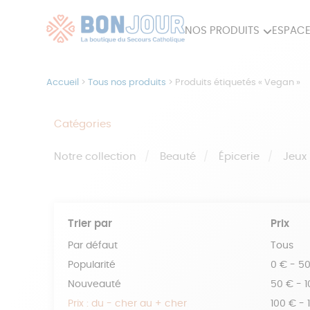
NOS PRODUITS
ESPACE
80ÈME
ACCES
Accueil
>
Tous nos produits
>
Produits étiquetés « Vegan »
MAISON
Catégories
Notre collection
Beauté
Épicerie
Jeux
Trier par
Prix
Par défaut
Tous
Popularité
0 € - 5
Nouveauté
50 € - 
Prix : du - cher au + cher
100 € - 