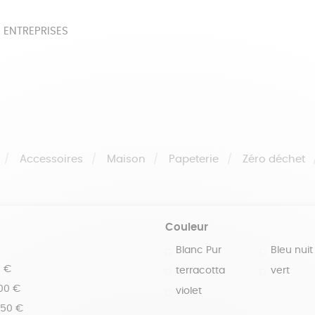
 ENTREPRISES
SOIRES
BEAUTÉ
ÉPI
NOTRE COLLECTION
PAPETERIE
Accessoires
Maison
Papeterie
Zéro déchet
Couleur
Blanc Pur
Bleu nuit
0 €
terracotta
vert
100 €
violet
150 €