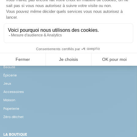
Achats solidaires
Paiement en ligne sécurisé
Vos achats financent nos
Par CB
actions
NOS PRODUITS
Notre collection
Beauté
Épicerie
Jeux
Accessoires
Maison
Papeterie
Zéro déchet
LA BOUTIQUE